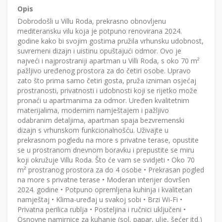
Opis
Dobrodošli u Villu Roda, prekrasno obnovljenu
mediteransku vilu koja je potpuno renovirana 2024.
godine kako bi svojim gostima pružila vrhunsku udobnost,
suvremeni dizajn i uistinu opuštajući odmor. Ovo je
najveći i najprostraniji apartman u Villi Roda, s oko 70 m²
pažljivo uređenog prostora za do četiri osobe. Upravo
zato što prima samo četiri gosta, pruža izniman osjećaj
prostranosti, privatnosti i udobnosti koji se rijetko može
pronaći u apartmanima za odmor. Uređen kvalitetnim
materijalima, modernim namještajem i pažljivo
odabranim detaljima, apartman spaja bezvremenski
dizajn s vrhunskom funkcionalnošću. Uživajte u
prekrasnom pogledu na more s privatne terase, opustite
se u prostranom dnevnom boravku i prepustite se miru
koji okružuje Villu Roda. Što će vam se svidjeti • Oko 70
m² prostranog prostora za do 4 osobe • Prekrasan pogled
na more s privatne terase • Moderan interijer dovršen
2024. godine • Potpuno opremljena kuhinja i kvalitetan
namještaj • Klima-uređaj u svakoj sobi • Brzi Wi-Fi •
Privatna perilica rublja • Posteljina i ručnici uključeni •
Osnovne namirnice za kuhanje (sol, papar, ulje, šećer itd.)