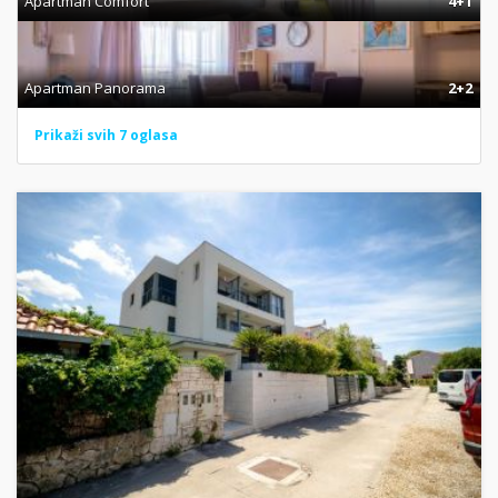
Apartman Comfort
4+1
Apartman Panorama
2+2
Prikaži svih 7 oglasa