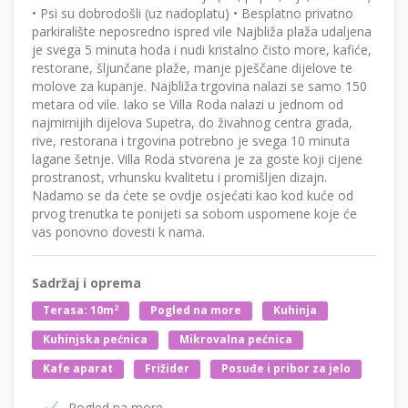
• Psi su dobrodošli (uz nadoplatu) • Besplatno privatno
parkiralište neposredno ispred vile Najbliža plaža udaljena
je svega 5 minuta hoda i nudi kristalno čisto more, kafiće,
restorane, šljunčane plaže, manje pješčane dijelove te
molove za kupanje. Najbliža trgovina nalazi se samo 150
metara od vile. Iako se Villa Roda nalazi u jednom od
najmirnijih dijelova Supetra, do živahnog centra grada,
rive, restorana i trgovina potrebno je svega 10 minuta
lagane šetnje. Villa Roda stvorena je za goste koji cijene
prostranost, vrhunsku kvalitetu i promišljen dizajn.
Nadamo se da ćete se ovdje osjećati kao kod kuće od
prvog trenutka te ponijeti sa sobom uspomene koje će
vas ponovno dovesti k nama.
Sadržaj i oprema
2
Terasa: 10m
Pogled na more
Kuhinja
Kuhinjska pećnica
Mikrovalna pećnica
Kafe aparat
Frižider
Posuđe i pribor za jelo
Pogled na more