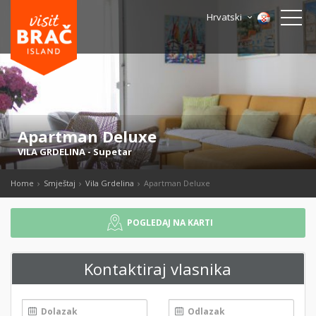
Hrvatski
Apartman Deluxe
VILA GRDELINA
-
Supetar
Home
Smještaj
Vila Grdelina
Apartman Deluxe
POGLEDAJ NA KARTI
Kontaktiraj vlasnika