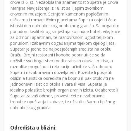
crkve iz 6. st. Nezaobilazna znamenitost Supetra je Crkva
Marijina Navještenja iz 18. st sa lijepim zvonikom i
crkvenim muzejem. Šetnjom kamenom popločanim
uličicama i romanitičnim pjacetama Supetra osjetiti ćete
istinski duh dalmatinskog priobalnog gradića. Sa bogatom
ponudom kvalitetnog smještaja koji nude hoteli, vile, kuće
za odmor i apartmani, te raznovrsnom ugostiteljskom
ponudom i zabavnim događanjima tijekom cijelog ljeta,
Supetar je jedno od najposjećenijih središta na otoku
Braču. Brojni restorani i konobe pobrinuti će se da
doživite svo bogatstvo mediteranskih okusa i mirisa, a
raznolike mogućnosti rekreacije učinit će vaš odmor u
Supetru nezaboravnim doživljajem. Poželite li posjetiti
obližnja turistčka odredišta na kopnu ili pak otploviti na
jednodnevni izlet do otoka Hvara ili Visa, Supetar je
idealno polazište brojnih organiziranih izleta. Odaberete li
Supetar za vaš odmor, provesti ćete nezaboravne
trenutke opuštanja i zabave, te uživati u šarmu tipičnog
dalmatinskog gradića.
Odredišta u blizini: