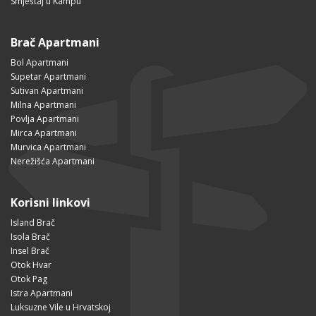
Smještaj u Kampu
Brač Apartmani
Bol Apartmani
Supetar Apartmani
Sutivan Apartmani
Milna Apartmani
Povlja Apartmani
Mirca Apartmani
Murvica Apartmani
Nerežišća Apartmani
Korisni linkovi
Island Brač
Isola Brač
Insel Brač
Otok Hvar
Otok Pag
Istra Apartmani
Luksuzne Vile u Hrvatskoj