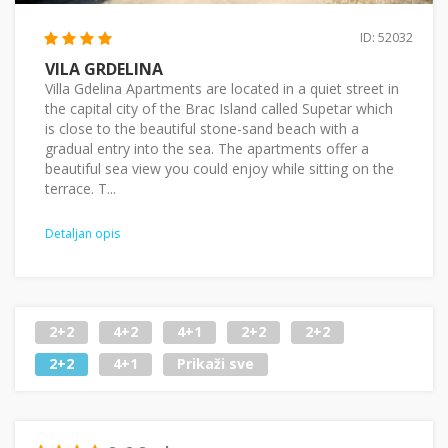
ID: 52032
VILA GRDELINA
Villa Gdelina Apartments are located in a quiet street in
the capital city of the Brac Island called Supetar which
is close to the beautiful stone-sand beach with a
gradual entry into the sea. The apartments offer a
beautiful sea view you could enjoy while sitting on the
terrace. T...
Detaljan opis
2+2
4+2
4+1
2+2
2+2
2+2
4+1
Prikaži sve