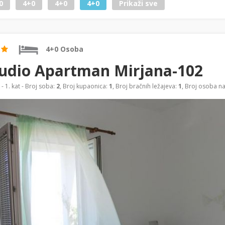
0
4+0
4+0
4+0
Prikaži sve
4+0 Osoba
udio Apartman Mirjana-102
- 1. kat - Broj soba:
2
, Broj kupaonica:
1
, Broj bračnih ležajeva:
1
, Broj osoba n