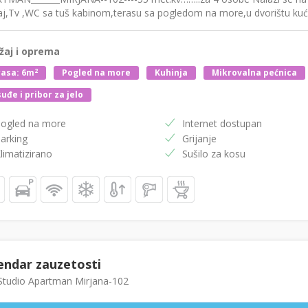
aj,Tv ,WC sa tuš kabinom,terasu sa pogledom na more,u dvorištu ku
žaj i oprema
2
asa: 6m
Pogled na more
Kuhinja
Mikrovalna pećnica
uđe i pribor za jelo
ogled na more
Internet dostupan
arking
Grijanje
limatizirano
Sušilo za kosu
endar zauzetosti
tudio Apartman Mirjana-102