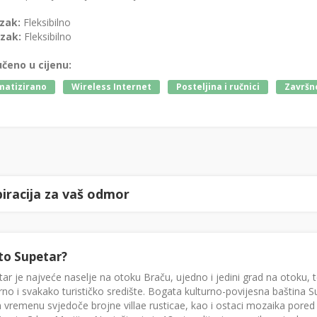
zak:
Fleksibilno
zak:
Fleksibilno
učeno u cijenu:
matizirano
Wireless Internet
Posteljina i ručnici
Završno
piracija za vaš odmor
to Supetar?
ar je najveće naselje na otoku Braču, ujedno i jedini grad na otoku, 
rno i svakako turističko središte. Bogata kulturno-povijesna baština S
 vremenu svjedoče brojne villae rusticae, kao i ostaci mozaika pored