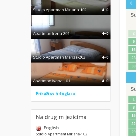
Studio Apartman Mirjana-102
4+0
S
Apartman Irena-201
4+0
2
9
16
Studio Apartman Marisa-202
4+0
23
30
Apartman Ivana-101
4+0
S
Prikaži svih 4 oglasa
1
8
Na drugim jezicima
15
22
English
29
Studio Apartment Mirjana-102