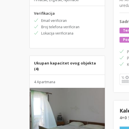
ured
Verifikacija
Email verificiran
Sadr
Broj telefona verificiran
Ter
Lokacija verificirana
Pos
P
P
Ukupan kapacitet ovog objekta
K
(4)
4 Apartmana
Kal
4+0
S