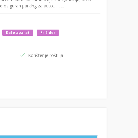
će osiguran parking za auto…………..
Kafe aparat
Frižider
Korištenje roštilja