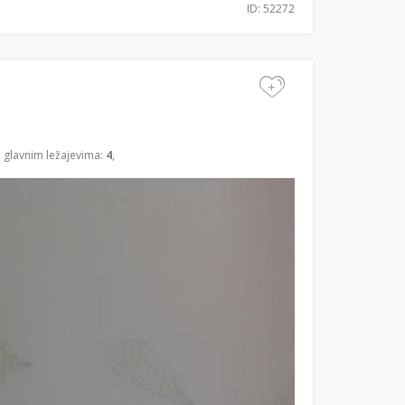
ID: 52272
+
a glavnim ležajevima:
4
,