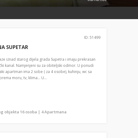
ID: 51499
NA SUPETAR
ze iznad starog dijela grada Supetra i imaju prekrasan
čki kanal. Namjenjeni su za obiteljski odmor. U ponudi
i apartman ima 2 sobe ( za 4 osobe), kuhinju, wc sa
rema moru, tv, klima... U...
g objekta 16 osoba | 4 Apartmana