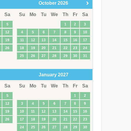
October
2026
Sa
Su
Mo
Tu
We
Th
Fr
Sa
5
1
2
3
12
4
5
6
7
8
9
10
19
11
12
13
14
15
16
17
26
18
19
20
21
22
23
24
25
26
27
28
29
30
31
January
2027
Sa
Su
Mo
Tu
We
Th
Fr
Sa
5
1
2
12
3
4
5
6
7
8
9
19
10
11
12
13
14
15
16
26
17
18
19
20
21
22
23
24
25
26
27
28
29
30