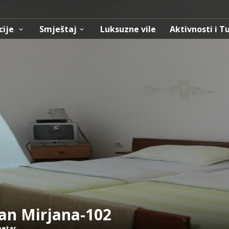
cije
Smještaj
Luksuzne vile
Aktivnosti i T
an Mirjana-102
petar