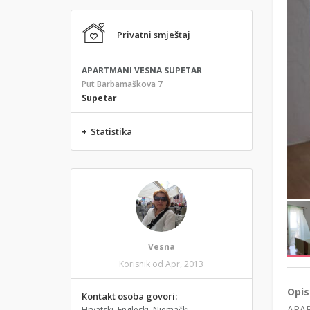
Privatni smještaj
APARTMANI VESNA SUPETAR
Put Barbamaškova 7
Supetar
+
Statistika
Vesna
Korisnik od Apr, 2013
Opis
Kontakt osoba govori:
APAR
Hrvatski, Engleski, Njemački