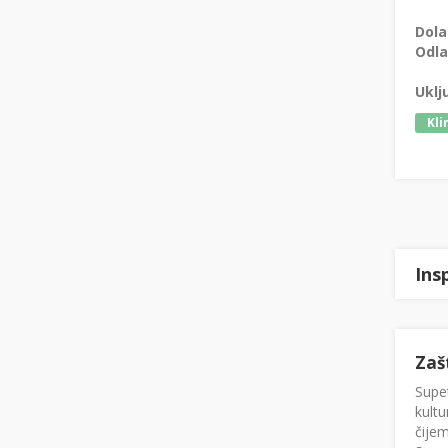
Dola
Odla
Uklj
Kli
Ins
Zaš
Supet
kultu
čijem