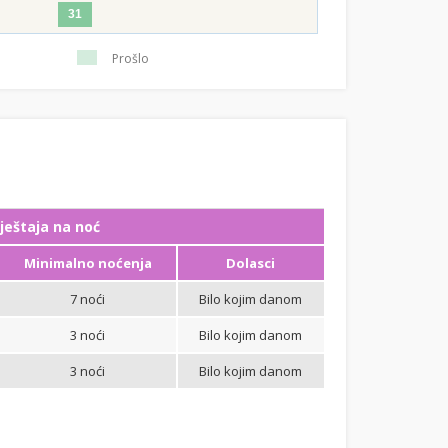
31
Prošlo
ještaja na noć
Minimalno noćenja
Dolasci
7 noći
Bilo kojim danom
3 noći
Bilo kojim danom
3 noći
Bilo kojim danom