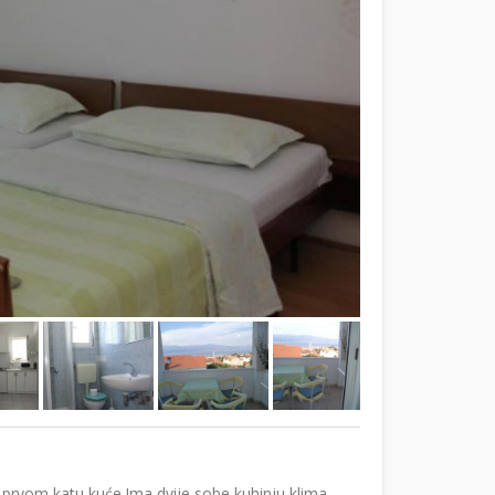
rvom katu kuće.Ima dvije sobe,kuhinju,klima