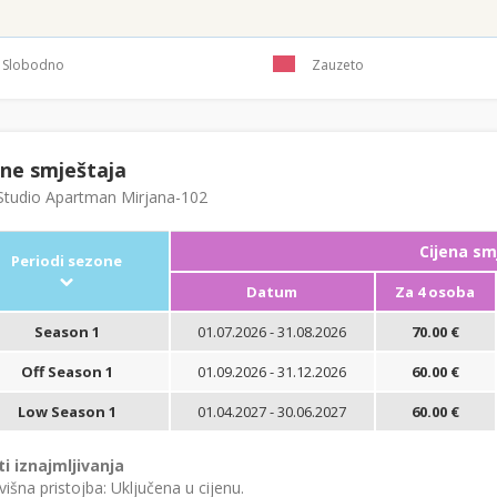
Slobodno
Zauzeto
ene smještaja
tudio Apartman Mirjana-102
Cijena sm
Periodi sezone
Datum
Za 4 osoba
Season 1
01.07.2026 - 31.08.2026
70.00 €
Off Season 1
01.09.2026 - 31.12.2026
60.00 €
Low Season 1
01.04.2027 - 30.06.2027
60.00 €
ti iznajmljivanja
išna pristojba: Uključena u cijenu.