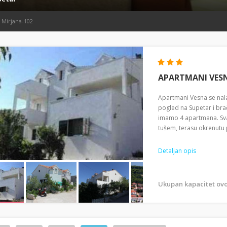
 Mirjana-102
APARTMANI VES
Apartmani Vesna se nala
pogled na Supetar i bra
imamo 4 apartmana. Svak
tušem, terasu okrenutu p
Detaljan opis
Ukupan kapacitet ovo