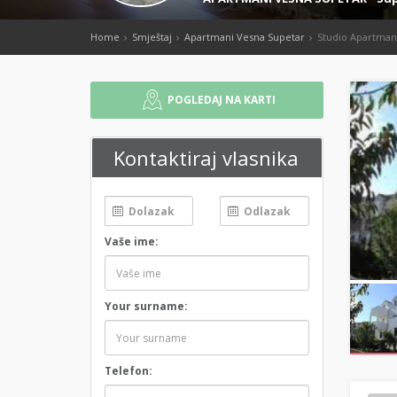
Home
Smještaj
Apartmani Vesna Supetar
Studio Apartman
POGLEDAJ NA KARTI
Kontaktiraj vlasnika
Vaše ime:
Your surname:
Telefon: