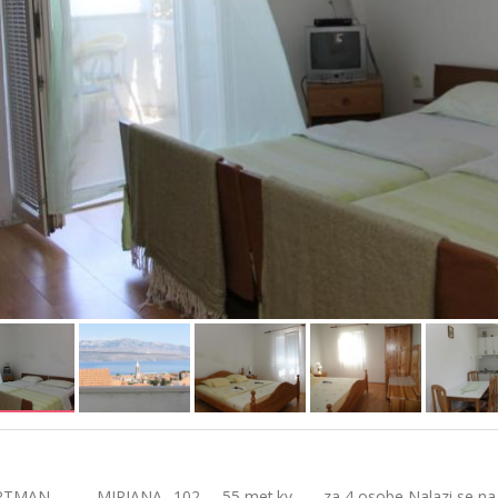
TMAN_______MIRJANA--102----55 met.kv……..za 4 osobe Nalazi se na p