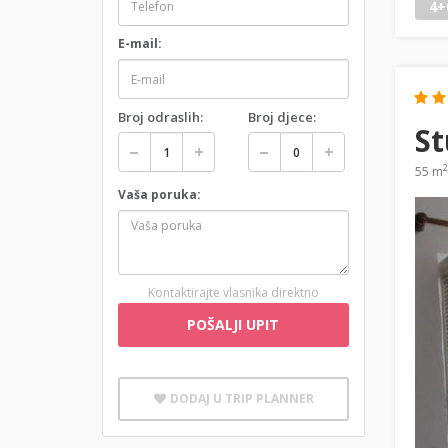
4+
E-mail:
Broj odraslih:
Broj djece:
St
2
55 m
Vaša poruka:
Kontaktirajte vlasnika direktno
POŠALJI UPIT
DODAJ U TRIP PLANNER