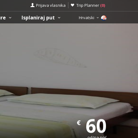
Prijava vlasnika
Trip Planner
(
0
)
ure
Isplaniraj put
Hrvatski
60
€
od/na noć