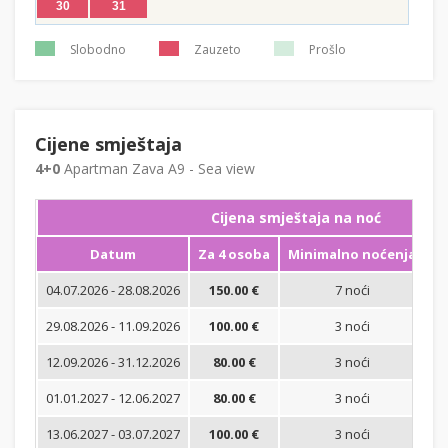
30
31
Slobodno
Zauzeto
Prošlo
Cijene smještaja
4+0
Apartman Zava A9 - Sea view
Cijena smještaja na noć
Datum
Za 4 osoba
Minimalno noćenja
04.07.2026 - 28.08.2026
150.00 €
7 noći
Is
29.08.2026 - 11.09.2026
100.00 €
3 noći
Is
12.09.2026 - 31.12.2026
80.00 €
3 noći
Is
01.01.2027 - 12.06.2027
80.00 €
3 noći
B
13.06.2027 - 03.07.2027
100.00 €
3 noći
B