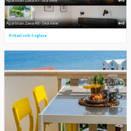
Apartman Zava A7- Sea view
4+0
Apartman Zava A8 - Sea view
4+0
Prikaži svih 5 oglasa