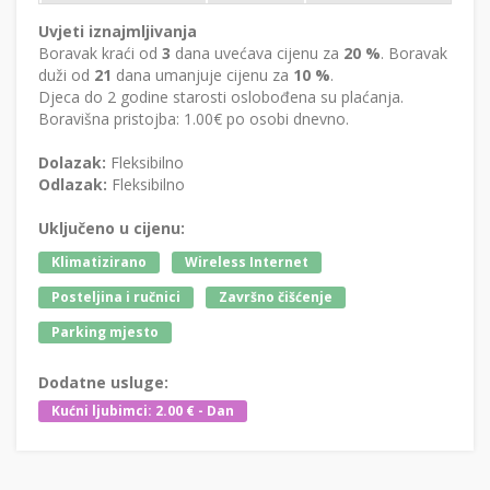
Uvjeti iznajmljivanja
Boravak kraći od
3
dana uvećava cijenu za
20 %
. Boravak
duži od
21
dana umanjuje cijenu za
10 %
.
Djeca do 2 godine starosti oslobođena su plaćanja.
Boravišna pristojba: 1.00€ po osobi dnevno.
Dolazak:
Fleksibilno
Odlazak:
Fleksibilno
Uključeno u cijenu:
Klimatizirano
Wireless Internet
Posteljina i ručnici
Završno čišćenje
Parking mjesto
Dodatne usluge:
Kućni ljubimci: 2.00 € - Dan