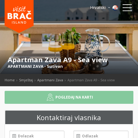
Hrvatski
Apartman Zava A9 - Sea view
APARTMANI ZAVA
-
Sutivan
Home
Smještaj
Apartmani Zava
Apartman Zava A9 - Sea view
POGLEDAJ NA KARTI
Kontaktiraj vlasnika