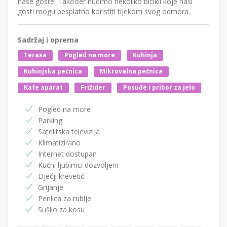
naše goste. Također nudimo nekoliko bicikli koje naši
gosti mogu besplatno koristiti tijekom svog odmora.
Sadržaj i oprema
Terasa
Pogled na more
Kuhinja
Kuhinjska pećnica
Mikrovalna pećnica
Kafe aparat
Frižider
Posuđe i pribor za jelo
Pogled na more
Parking
Satelitska televizija
Klimatizirano
Internet dostupan
Kućni ljubimci dozvoljeni
Dječji krevetić
Grijanje
Perilica za rublje
Sušilo za kosu