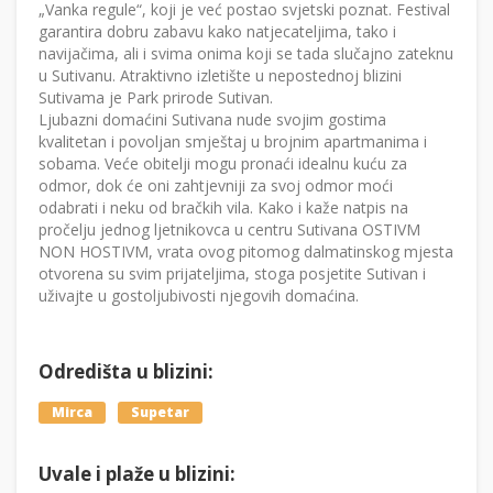
„Vanka regule“, koji je već postao svjetski poznat. Festival
garantira dobru zabavu kako natjecateljima, tako i
navijačima, ali i svima onima koji se tada slučajno zateknu
u Sutivanu. Atraktivno izletište u nepostednoj blizini
Sutivama je Park prirode Sutivan.
Ljubazni domaćini Sutivana nude svojim gostima
kvalitetan i povoljan smještaj u brojnim apartmanima i
sobama. Veće obitelji mogu pronaći idealnu kuću za
odmor, dok će oni zahtjevniji za svoj odmor moći
odabrati i neku od bračkih vila. Kako i kaže natpis na
pročelju jednog ljetnikovca u centru Sutivana OSTIVM
NON HOSTIVM, vrata ovog pitomog dalmatinskog mjesta
otvorena su svim prijateljima, stoga posjetite Sutivan i
uživajte u gostoljubivosti njegovih domaćina.
Odredišta u blizini:
Mirca
Supetar
Uvale i plaže u blizini: