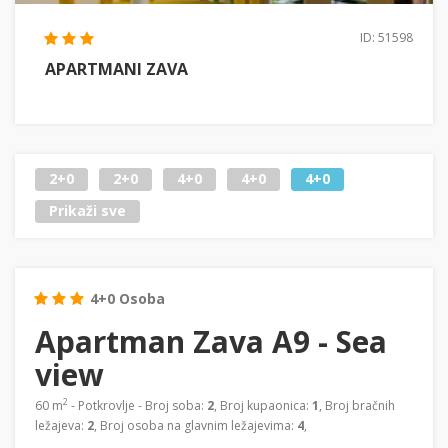
ID: 51598
APARTMANI ZAVA
2+0
2+0
4+0
4+0
4+0
Prikaži sve
4+0 Osoba
Apartman Zava A9 - Sea
view
2
60 m
- Potkrovlje - Broj soba:
2
, Broj kupaonica:
1
, Broj bračnih
ležajeva:
2
, Broj osoba na glavnim ležajevima:
4
,