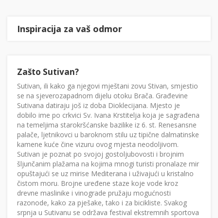
Inspiracija za vaš odmor
Zašto Sutivan?
Sutivan, ili kako ga njegovi mještani zovu Stivan, smjestio
se na sjeverozapadnom dijelu otoku Brača. Građevine
Sutivana datiraju još iz doba Dioklecijana. Mjesto je
dobilo ime po crkvici Sv. Ivana Krstitelja koja je sagrađena
na temeljima starokršćanske bazilike iz 6. st. Renesansne
palače, ljetnikovci u baroknom stilu uz tipične dalmatinske
kamene kuće čine vizuru ovog mjesta neodoljivom.
Sutivan je poznat po svojoj gostoljubovosti i brojnim
šljunčanim plažama na kojima mnogi turisti pronalaze mir
opuštajući se uz mirise Mediterana i uživajući u kristalno
čistom moru. Brojne uređene staze koje vode kroz
drevne maslinike i vinograde pružaju mogućnosti
razonode, kako za pješake, tako i za bicikliste. Svakog
srpnja u Sutivanu se održava festival ekstremnih sportova