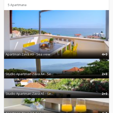
5 Apartmana
Apartman Zava A9 - Sea view
4+0
Studio Apartman Zava A4 - Se...
2+0
Studio Apartman Zava A5 - Se...
2+0