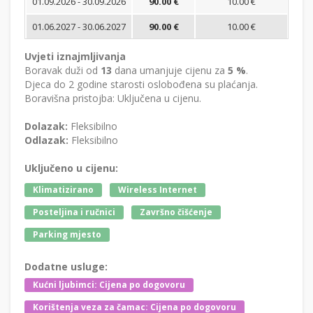
01.09.2026 - 30.09.2026
90.00 €
10.00 €
01.06.2027 - 30.06.2027
90.00 €
10.00 €
Uvjeti iznajmljivanja
Boravak duži od
13
dana umanjuje cijenu za
5 %
.
Djeca do 2 godine starosti oslobođena su plaćanja.
Boravišna pristojba: Uključena u cijenu.
Dolazak:
Fleksibilno
Odlazak:
Fleksibilno
Uključeno u cijenu:
Klimatizirano
Wireless Internet
Posteljina i ručnici
Završno čišćenje
Parking mjesto
Dodatne usluge:
Kućni ljubimci: Cijena po dogovoru
Korištenja veza za čamac: Cijena po dogovoru