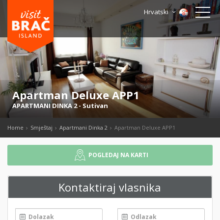
Hrvatski
Apartman Deluxe APP1
APARTMANI DINKA 2
-
Sutivan
Home
Smještaj
Apartmani Dinka 2
Apartman Deluxe APP1
POGLEDAJ NA KARTI
Kontaktiraj vlasnika