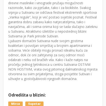
drevne maslinike i vinograde pružaju mogućnosti
razonode, kako za pješake, tako i za bicikliste. Svakog
srpnja u Sutivanu se održava festival ekstremnih sportova
„Vanka regule“, koji je već postao svjetski poznat. Festival
garantira dobru zabavu kako natjecateljima, tako i
navijačima, ali i svima onima koji se tada slučajno zateknu
u Sutivanu. Atraktivno izletište u nepostednoj blizini
Sutivama je Park prirode Sutivan.
Ljubazni domaćini Sutivana nude svojim gostima
kvalitetan i povoljan smještaj u brojnim apartmanima i
sobama. Veće obitelji mogu pronaći idealnu kuću za
odmor, dok će oni zahtjevniji za svoj odmor moći
odabrati i neku od bračkih vila. Kako i kaže natpis na
pročelju jednog ljetnikovca u centru Sutivana OSTIVM
NON HOSTIVM, vrata ovog pitomog dalmatinskog mjesta
otvorena su svim prijateljima, stoga posjetite Sutivan i
uživajte u gostoljubivosti njegovih domaćina.
Odredišta u blizini:
Mirca
Supetar