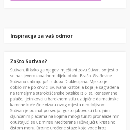
Inspiracija za vaš odmor
Zašto Sutivan?
Sutivan, ili kako ga njegovi mještani zovu Stivan, smjestio
se na sjeverozapadnom dijelu otoku Brača. Građevine
Sutivana datiraju još iz doba Dioklecijana. Mjesto je
dobilo ime po crkvici Sv. Ivana Krstitelja koja je sagrađena
na temeljima starokršćanske bazilike iz 6. st. Renesansne
palače, ljetnikovci u baroknom stilu uz tipične dalmatinske
kamene kuće čine vizuru ovog mjesta neodoljivom.
Sutivan je poznat po svojoj gostoljubovosti i brojnim
šljunčanim plažama na kojima mnogi turisti pronalaze mir
opuštajući se uz mirise Mediterana i uživajući u kristalno
čistom moru. Brojne uređene staze koje vode kroz