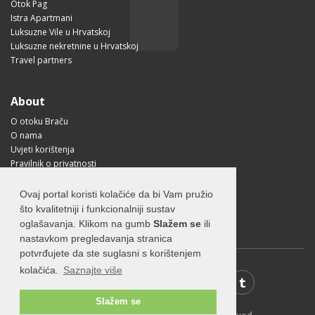
Otok Pag
Istra Apartmani
Luksuzne Vile u Hrvatskoj
Luksuzne nekretnine u Hrvatskoj
Travel partners
About
O otoku Braču
O nama
Uvjeti korištenja
Pravilnik o privatnosti
Korisne informacije
Kako doći na Brač?
Ovaj portal koristi kolačiće da bi Vam pružio
Visit Croatia
što kvalitetniji i funkcionalniji sustav
oglašavanja. Klikom na gumb
Slažem se
ili
nastavkom pregledavanja stranica
potvrđujete da ste suglasni s korištenjem
kolačića.
Saznajte više
Slažem se