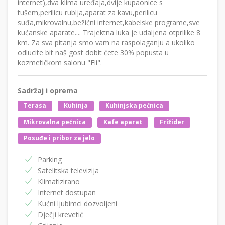
internet),dva klima uređaja,dvije kupaonice s
tušem,perilicu rublja,aparat za kavu,perilicu
suđa,mikrovalnu,bežićni internet,kabelske programe,sve
kućanske aparate.... Trajektna luka je udaljena otprilike 8
km. Za sva pitanja smo vam na raspolaganju a ukoliko
odlucite bit naš gost dobit ćete 30% popusta u
kozmetičkom salonu "Eli".
Sadržaj i oprema
Terasa
Kuhinja
Kuhinjska pećnica
Mikrovalna pećnica
Kafe aparat
Frižider
Posuđe i pribor za jelo
Parking
Satelitska televizija
Klimatizirano
Internet dostupan
Kućni ljubimci dozvoljeni
Dječji krevetić