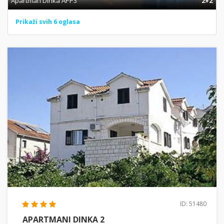
Apartman Dinka APP3
2+2
Prikaži svih 6 oglasa
ID: 51480
APARTMANI DINKA 2