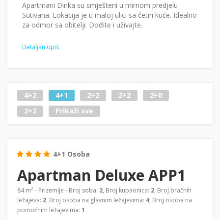
Apartmani Dinka su smješteni u mirnom predjelu
Sutivana. Lokacija je u maloj ulici sa četiri kuće. Idealno
za odmor sa obitelji. Dođite i uživajte.
Detaljan opis
4+2
4+1
2+2
2+2
2+0
2+2
Prikaži sve
4+1 Osoba
Apartman Deluxe APP1
2
84 m
- Prizemlje - Broj soba:
2
, Broj kupaonica:
2
, Broj bračnih
ležajeva:
2
, Broj osoba na glavnim ležajevima:
4
, Broj osoba na
pomoćnim ležajevima:
1