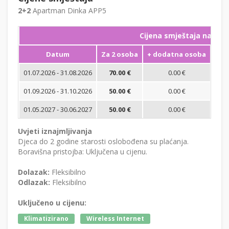
2+2
Apartman Dinka APP5
Cijena smještaja na noć
Datum
Za 2 osoba
+ dodatna osoba
Min
01.07.2026 - 31.08.2026
70.00 €
0.00 €
01.09.2026 - 31.10.2026
50.00 €
0.00 €
01.05.2027 - 30.06.2027
50.00 €
0.00 €
Uvjeti iznajmljivanja
Djeca do 2 godine starosti oslobođena su plaćanja.
Boravišna pristojba: Uključena u cijenu.
Dolazak:
Fleksibilno
Odlazak:
Fleksibilno
Uključeno u cijenu:
Klimatizirano
Wireless Internet