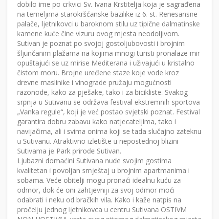
dobilo ime po crkvici Sv. Ivana Krstitelja koja je sagrađena
na temeljima starokršćanske bazilike iz 6. st. Renesansne
palače, ljetnikovci u baroknom stilu uz tipične dalmatinske
kamene kuće čine vizuru ovog mjesta neodoljivom.
Sutivan je poznat po svojoj gostoljubovosti i brojnim
šljunčanim plažama na kojima mnogi turisti pronalaze mir
opuštajući se uz mirise Mediterana i uživajući u kristalno
čistom moru. Brojne uređene staze koje vode kroz
drevne maslinike i vinograde pružaju mogućnosti
razonode, kako za pješake, tako i za bicikliste. Svakog
srpnja u Sutivanu se održava festival ekstremnih sportova
„Vanka regule“, koji je već postao svjetski poznat. Festival
garantira dobru zabavu kako natjecateljima, tako i
navijačima, ali i svima onima koji se tada slučajno zateknu
u Sutivanu. Atraktivno izletište u nepostednoj blizini
Sutivama je Park prirode Sutivan.
Ljubazni domaćini Sutivana nude svojim gostima
kvalitetan i povoljan smještaj u brojnim apartmanima i
sobama. Veće obitelji mogu pronaći idealnu kuću za
odmor, dok će oni zahtjevniji za svoj odmor moći
odabrati i neku od bračkih vila. Kako i kaže natpis na
pročelju jednog ljetnikovca u centru Sutivana OSTIVM