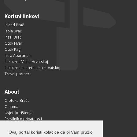
Korisni linkovi
Island Brač
Isola Brač
Insel Brač
Otok Hvar
Otok Pag
Istra Apartmani
Luksuzne Vile u Hrvatskoj
Luksuzne nekretnine u Hrvatskoj
Travel partners
About
O otoku Braču
O nama
Uvjeti korištenja
Pravilnik o privatnosti
Korisne informacije
Kako doći na Brač?
Ovaj portal koristi kolačiće da bi Vam pružio