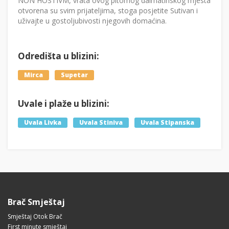
NON HOSTIVM, vrata ovog pitomog dalmatinskog mjesta
otvorena su svim prijateljima, stoga posjetite Sutivan i
uživajte u gostoljubivosti njegovih domaćina.
Odredišta u blizini:
Mirca
Supetar
Uvale i plaže u blizini:
Uvala Livka
Uvala Stiniva
Uvala Stipanska
Brač Smještaj
Smještaj Otok Brač
First minute smještaj