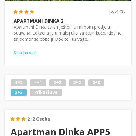
ID: 51480
APARTMANI DINKA 2
Apartmani Dinka su smješteni u mirnom predjelu
Sutivana. Lokacija je u maloj ulici sa četiri kuće. Idealno
za odmor sa obitelji. Dođite i uživajte.
Detaljan opis
4+2
4+1
2+2
2+2
2+0
2+2
Prikaži sve
2+2 Osoba
Apartman Dinka APP5