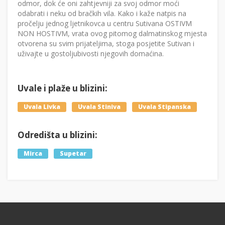
odmor, dok će oni zahtjevniji za svoj odmor moći
odabrati i neku od bračkih vila. Kako i kaže natpis na
pročelju jednog ljetnikovca u centru Sutivana OSTIVM
NON HOSTIVM, vrata ovog pitomog dalmatinskog mjesta
otvorena su svim prijateljima, stoga posjetite Sutivan i
uživajte u gostoljubivosti njegovih domaćina.
Uvale i plaže u blizini:
Uvala Livka
Uvala Stiniva
Uvala Stipanska
Odredišta u blizini:
Mirca
Supetar