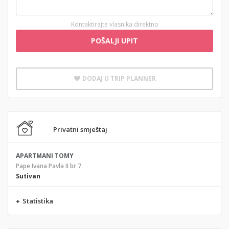
Kontaktirajte vlasnika direktno
POŠALJI UPIT
DODAJ U TRIP PLANNER
Privatni smještaj
APARTMANI TOMY
Pape Ivana Pavla II br 7
Sutivan
+
Statistika