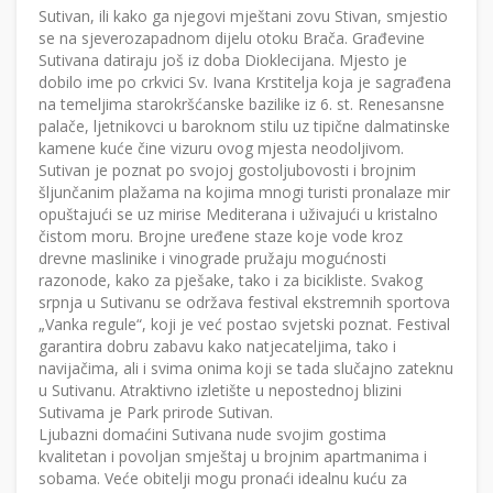
Sutivan, ili kako ga njegovi mještani zovu Stivan, smjestio
se na sjeverozapadnom dijelu otoku Brača. Građevine
Sutivana datiraju još iz doba Dioklecijana. Mjesto je
dobilo ime po crkvici Sv. Ivana Krstitelja koja je sagrađena
na temeljima starokršćanske bazilike iz 6. st. Renesansne
palače, ljetnikovci u baroknom stilu uz tipične dalmatinske
kamene kuće čine vizuru ovog mjesta neodoljivom.
Sutivan je poznat po svojoj gostoljubovosti i brojnim
šljunčanim plažama na kojima mnogi turisti pronalaze mir
opuštajući se uz mirise Mediterana i uživajući u kristalno
čistom moru. Brojne uređene staze koje vode kroz
drevne maslinike i vinograde pružaju mogućnosti
razonode, kako za pješake, tako i za bicikliste. Svakog
srpnja u Sutivanu se održava festival ekstremnih sportova
„Vanka regule“, koji je već postao svjetski poznat. Festival
garantira dobru zabavu kako natjecateljima, tako i
navijačima, ali i svima onima koji se tada slučajno zateknu
u Sutivanu. Atraktivno izletište u nepostednoj blizini
Sutivama je Park prirode Sutivan.
Ljubazni domaćini Sutivana nude svojim gostima
kvalitetan i povoljan smještaj u brojnim apartmanima i
sobama. Veće obitelji mogu pronaći idealnu kuću za