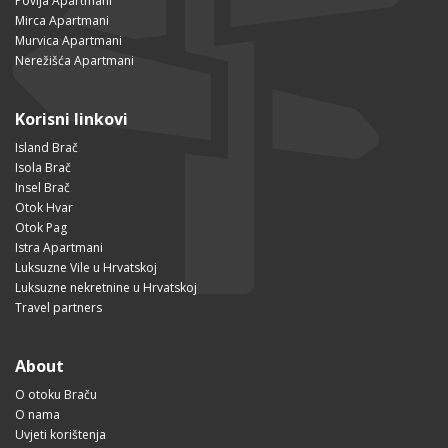
Povlja Apartmani
Mirca Apartmani
Murvica Apartmani
Nerežišća Apartmani
Korisni linkovi
Island Brač
Isola Brač
Insel Brač
Otok Hvar
Otok Pag
Istra Apartmani
Luksuzne Vile u Hrvatskoj
Luksuzne nekretnine u Hrvatskoj
Travel partners
About
O otoku Braču
O nama
Uvjeti korištenja