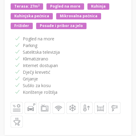
2
Terasa: 27m
Pogled na more
Kuhinja
Kuhinjska pećnica
Mikrovalna pećnica
Frižider
Posuđe i pribor za jelo
Pogled na more
Parking
Satelitska televizija
Klimatizirano
Internet dostupan
Dječji krevetić
Grijanje
Sušilo za kosu
Korištenje roštilja