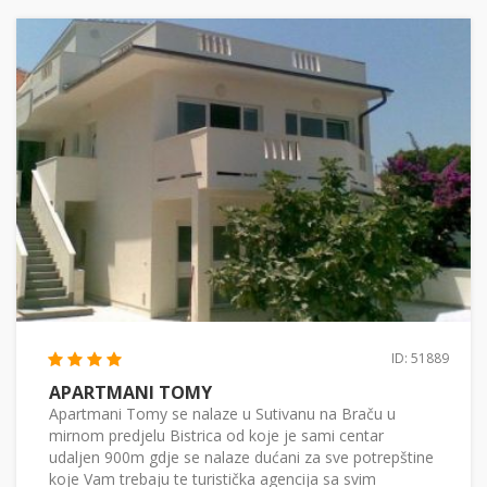
ID: 51889
APARTMANI TOMY
Apartmani Tomy se nalaze u Sutivanu na Braču u
mirnom predjelu Bistrica od koje je sami centar
udaljen 900m gdje se nalaze dućani za sve potrepštine
koje Vam trebaju te turistička agencija sa svim