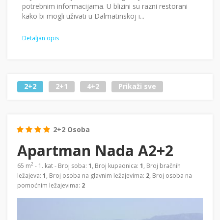
potrebnim informacijama. U blizini su razni restorani
kako bi mogli uživati u Dalmatinskoj i...
Detaljan opis
2+2
2+1
4+2
Prikaži sve
2+2 Osoba
Apartman Nada A2+2
2
65 m
- 1. kat - Broj soba:
1
, Broj kupaonica:
1
, Broj bračnih
ležajeva:
1
, Broj osoba na glavnim ležajevima:
2
, Broj osoba na
pomoćnim ležajevima:
2