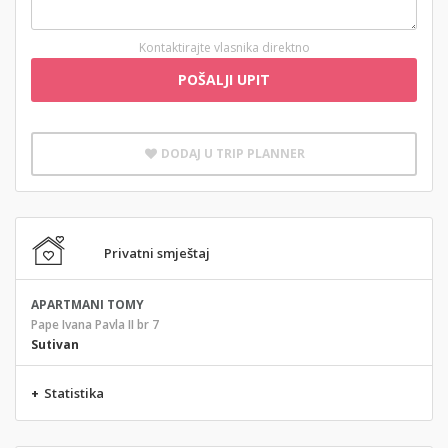
Kontaktirajte vlasnika direktno
POŠALJI UPIT
DODAJ U TRIP PLANNER
Privatni smještaj
APARTMANI TOMY
Pape Ivana Pavla II br 7
Sutivan
+
Statistika