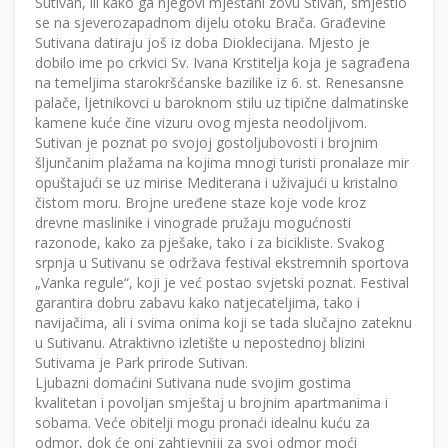
Sutivan, ili kako ga njegovi mještani zovu Stivan, smjestio
se na sjeverozapadnom dijelu otoku Brača. Građevine
Sutivana datiraju još iz doba Dioklecijana. Mjesto je
dobilo ime po crkvici Sv. Ivana Krstitelja koja je sagrađena
na temeljima starokršćanske bazilike iz 6. st. Renesansne
palače, ljetnikovci u baroknom stilu uz tipične dalmatinske
kamene kuće čine vizuru ovog mjesta neodoljivom.
Sutivan je poznat po svojoj gostoljubovosti i brojnim
šljunčanim plažama na kojima mnogi turisti pronalaze mir
opuštajući se uz mirise Mediterana i uživajući u kristalno
čistom moru. Brojne uređene staze koje vode kroz
drevne maslinike i vinograde pružaju mogućnosti
razonode, kako za pješake, tako i za bicikliste. Svakog
srpnja u Sutivanu se održava festival ekstremnih sportova
„Vanka regule“, koji je već postao svjetski poznat. Festival
garantira dobru zabavu kako natjecateljima, tako i
navijačima, ali i svima onima koji se tada slučajno zateknu
u Sutivanu. Atraktivno izletište u nepostednoj blizini
Sutivama je Park prirode Sutivan.
Ljubazni domaćini Sutivana nude svojim gostima
kvalitetan i povoljan smještaj u brojnim apartmanima i
sobama. Veće obitelji mogu pronaći idealnu kuću za
odmor, dok će oni zahtjevniji za svoj odmor moći