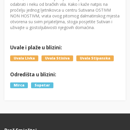
odabrati i neku od bračkih vila. Kako i kaže natpis na
pročelju jednog ljetnikovca u centru Sutivana OSTIVM
NON HOSTIVM, vrata ovog pitomog dalmatinskog mjesta
otvorena su svim prijateljima, stoga posjetite Sutivan i
uživajte u gostoljubivosti njegovih domaćina.
Uvale i plaže u blizini:
Uvala Livka
Uvala Stiniva
Uvala Stipanska
Odredišta u blizini:
Mirca
Supetar