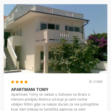
ID: 51889
APARTMANI TOMY
Apartmani Tomy se nalaze u Sutivanu na Braču u
mirnom predjelu Bistrica od koje je sami centar
udaljen 900m gdje se nalaze dućani za sve potrepštine
koje Vam trebaju te turistička agencija sa svim