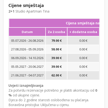
Cijene smještaja
2+1
Studio Apartman Tina
Cijena smještaja na noć
Datum
Za 2 osoba
+ dodatna osoba
Min
05.07.2026 - 26.08.2026
79.00 €
0.00 €
27.08.2026 - 05.09.2026
58.00 €
0.00 €
06.09.2026 - 14.10.2026
39.00 €
0.00 €
05.05.2027 - 20.06.2027
39.00 €
0.00 €
21.06.2027 - 04.07.2027
62.00 €
0.00 €
Uvjeti iznajmljivanja
Za potvrdu rezervacije potrebno je platiti akontaciju od
0
%
od ukupne cijene.
Djeca do 2 godine starosti oslobođena su plaćanja.
Boravišna pristojba: Uključena u cijenu.