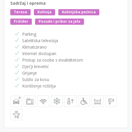
Sadržaj i oprema
Terasa
Kuhinja
Kuhinjska pećnica
Frižider
Posuđe i pribor za jelo
Parking
Satelitska televizija
Klimatizirano
Internet dostupan
Pristup za osobe s invaliditetom
Dječji krevetić
Grijanje
Sušilo za kosu
Korištenje roštilja