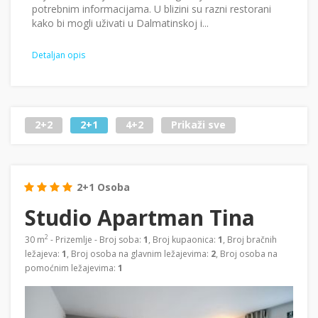
potrebnim informacijama. U blizini su razni restorani
kako bi mogli uživati u Dalmatinskoj i...
Detaljan opis
2+2
2+1
4+2
Prikaži sve
2+1 Osoba
Studio Apartman Tina
2
30 m
- Prizemlje - Broj soba:
1
, Broj kupaonica:
1
, Broj bračnih
ležajeva:
1
, Broj osoba na glavnim ležajevima:
2
, Broj osoba na
pomoćnim ležajevima:
1