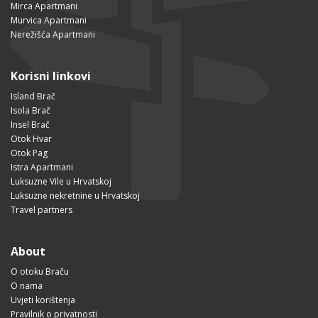
Mirca Apartmani
Murvica Apartmani
Nerežišća Apartmani
Korisni linkovi
Island Brač
Isola Brač
Insel Brač
Otok Hvar
Otok Pag
Istra Apartmani
Luksuzne Vile u Hrvatskoj
Luksuzne nekretnine u Hrvatskoj
Travel partners
About
O otoku Braču
O nama
Uvjeti korištenja
Pravilnik o privatnosti