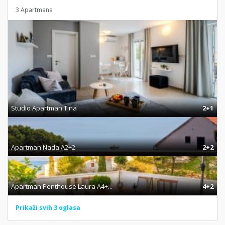
3 Apartmana
Studio Apartman Tina
2+1
Apartman Nada A2+2
2+2
Apartman Penthouse Laura A4+...
4+2
Prikaži svih 3 oglasa